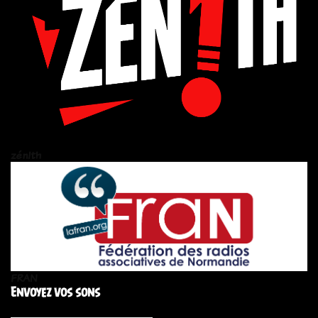
zén!th
FRAN
Envoyez vos sons