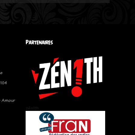
Partenaires
le
#104
- Amour
zén!th