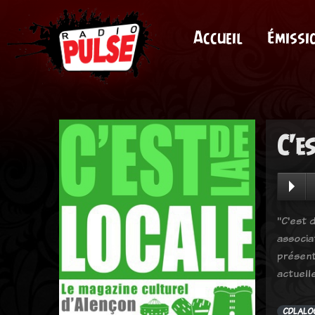
Accueil
Émissi
C'e
"C'est d
associa
présent
actuell
CDLALO