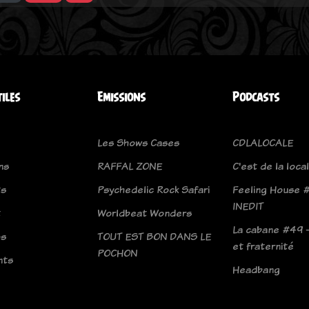
tiles
Emissions
Podcasts
Les Shows Cases
CDLALOCALE
ns
RAFFAL ZONE
C'est de la loca
ts
Psychedelic Rock Safari
Feeling House 
INEDIT
t
Worldbeat Wonders
La cabane #49 
os
TOUT EST BON DANS LE
et fraternité
POCHON
nts
Headbang