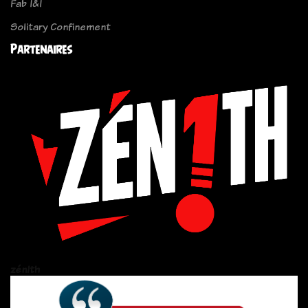
Fab I&I
Solitary Confinement
Partenaires
zén!th