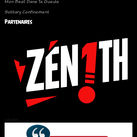
Mon Beat Dans Ta Gueule
Solitary Confinement
Partenaires
zén!th