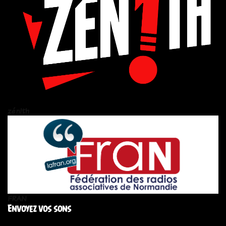
zén!th
FRAN
Envoyez vos sons