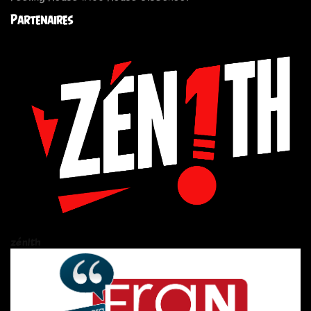
Partenaires
zén!th