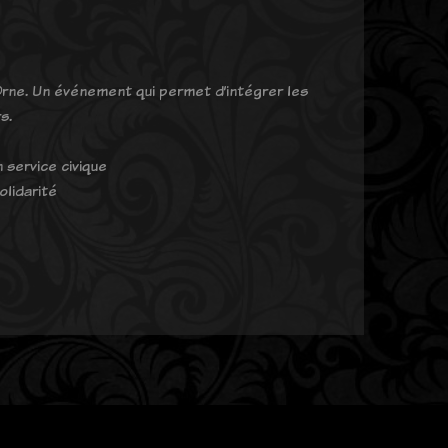
Orne. Un événement qui permet d’intégrer les
s.
 service civique
olidarité