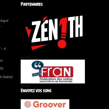
Partenaires
hèque
e
 - A
zén!th
lo
70
k Safari
FRAN
Envoyez vos sons