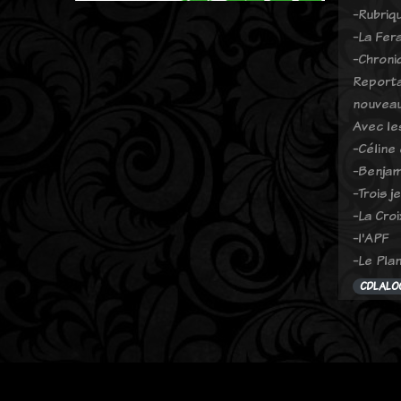
-Rubriq
-La Fer
-Chroni
Reporta
nouveau
Avec les
-Céline
-Benjam
-Trois 
-La Cro
-l'APF
-Le Plan
CDLALO