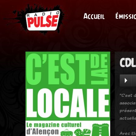
Accueil
Émissi
CDL
"C'est d
associa
présent
actuell
Avec El