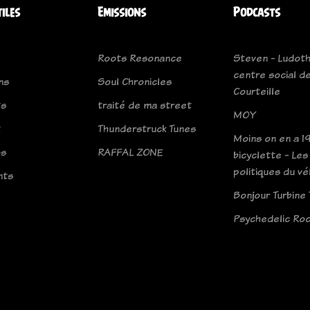
tiles
Emissions
Podcasts
Roots Resonance
Steven - Ludot
centre social d
ns
Soul Chronicles
Courteille
ts
traité de ma street
MOY
t
Thunderstruck Tunes
Moins on en a 19
os
RAFFAL ZONE
bicyclette - Les
politiques du vé
nts
Bonjour Turbine 
Psychedelic Roc