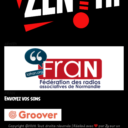
zén!th
FRAN
Envoyez vos sons
Copyright ©
2026 Tout droits réservés | Réalisé avec
par
Zy
sur un