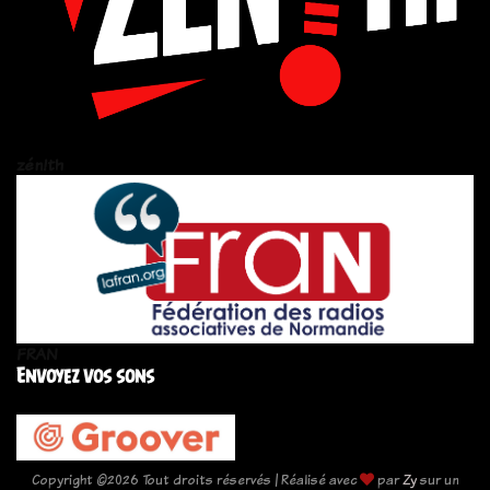
zén!th
FRAN
Envoyez vos sons
Copyright ©
2026 Tout droits réservés | Réalisé avec
par
Zy
sur un