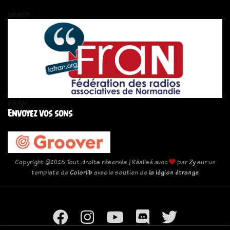
zén!th
FRAN
Envoyez vos sons
Copyright ©
2026 Tout droits réservés | Réalisé avec
par
Zy
sur un
template de
Colorlib
avec le soutien de
la légion étrange