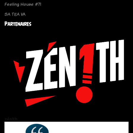
Feeling House #71
SA TEA VA
Partenaires
zén!th