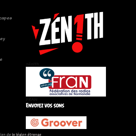
capes
sey
ce
zén!th
FRAN
Envoyez vos sons
tien de
la légion étrange