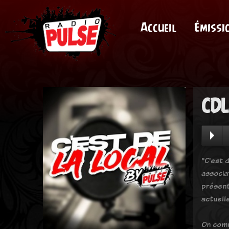
Accueil
Émissi
CDL
"C'est d
associa
présent
actuell
On comm