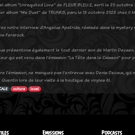
el album "Unrequited Love" de FLEUR BLEU.E, sorti le 20 octobre
ier album "We Dust" de TRUNKS, paru le 13 octobre 2023 chez II 
ez notre interview d'Angelus Apatrida, réalisée dans la mystery
os Ferarock.
us présentons également le tout dernier son de Martin Decaen. É
eur qui est venu dans l'émission "La Tête dans le Caisson" pour 
ore l'émission, ne manquez pas l'entrevue avec Denis Decaux, qui
 Quentin lors de leur visite à la boutique de vinyles 61.
CALE
culture
local
tiles
Emissions
Podcasts