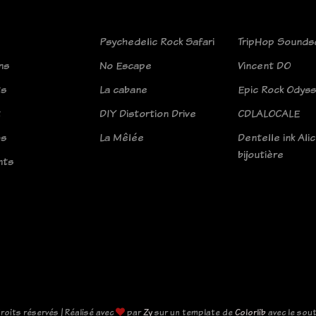
Psychedelic Rock Safari
TripHop Sounds
ns
No Escape
Vincent DO
ts
La cabane
Epic Rock Odys
t
DIY Distortion Drive
CDLALOCALE
os
La Mêlée
Dentelle ink Ali
bijoutière
nts
roits réservés | Réalisé avec
par
Zy
sur un template de
Colorlib
avec le sou