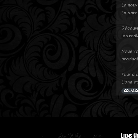
Le nouv
Le dern
Découvr
les radi
Nous vo
product
Pour cl
Liona et
CDLALO
Liens U