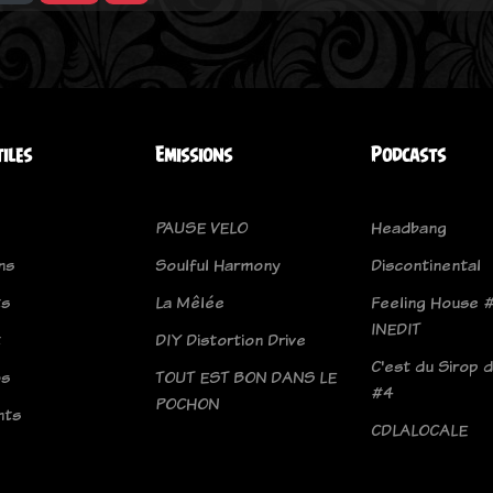
tiles
Emissions
Podcasts
PAUSE VELO
Headbang
ns
Soulful Harmony
Discontinental
ts
La Mêlée
Feeling House 
INEDIT
t
DIY Distortion Drive
C'est du Sirop 
os
TOUT EST BON DANS LE
#4
POCHON
nts
CDLALOCALE