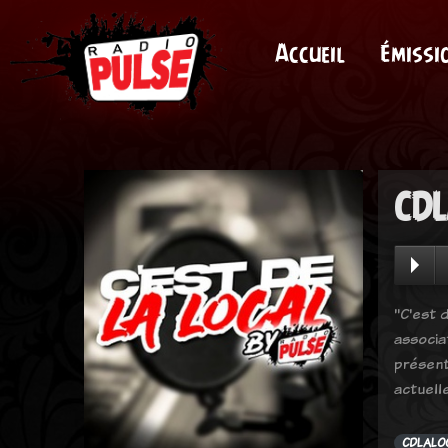
Accueil
Émissi
CDL
"C'est d
associa
présent
actuell
CDLALO