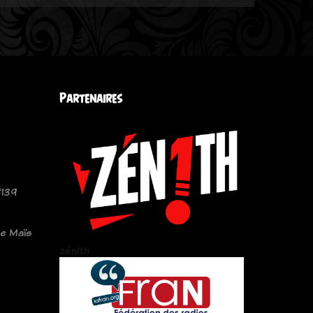
Partenaires
#139
de Maïs
zén!th