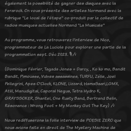
également la possibilité de gagner des disques avec la
Ferarock. On vous présente des artistes Normand avec la
rubrique "Le local de l'étape" co-produit par le collectif de
radios musiques actuelles Normand "La Musicale"
Au programme, vous retrouverez l'interview de Nico,
programmateur de La Luciole pour explorer une partie de la
programmation sept. Déc 2023. 🎙️🎶
(Dominique Février, Tagada Jones + Darcy, , Ko ko mo, Bandit
Bandit, Pimousse, Vulves assassines, TURFU, Zélie, Joel
Pellegrini, Apes O'Clock, KLONE, Lizzard, HamaSaari,LGMX,
AtilI, Manudigital, Caporal Negus, Tetra Hydro K,
GRAYSSOKER, Shantel, One Rusty Band, Bertrand Belin,
Résonance : Wrong Foot + My Monkey Got The Key) 🎶
Nous rediffuserons la folle interview de POESIE ZERO que
nous avions faite en direct de The Mystery Machine de