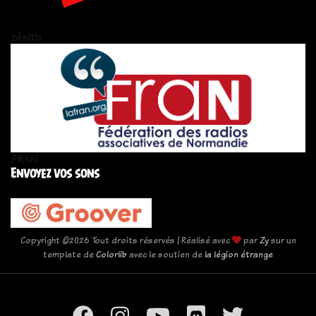
zén!th
FRAN
Envoyez vos sons
Copyright ©
2026 Tout droits réservés | Réalisé avec
par
Zy
sur un
template de
Colorlib
avec le soutien de
la légion étrange