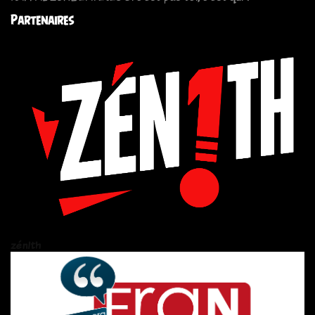
Partenaires
zén!th