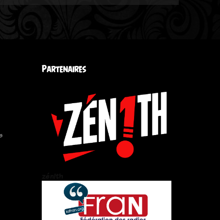
Partenaires
s
zén!th