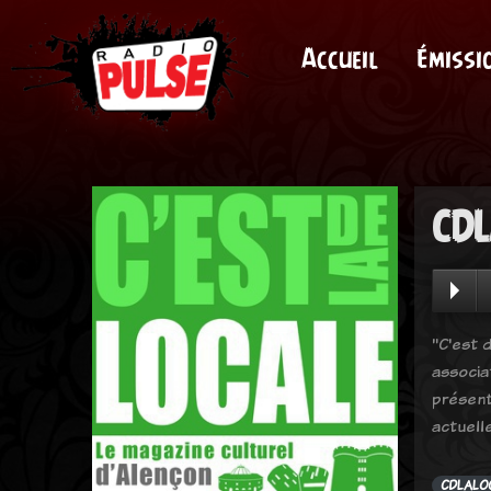
Accueil
Émissi
CDL
"C'est d
associa
présent
actuell
CDLALO