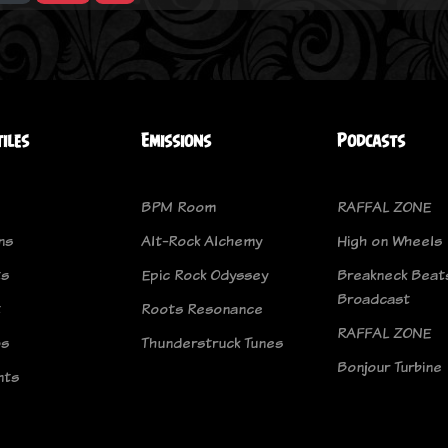
tiles
Emissions
Podcasts
BPM Room
RAFFAL ZONE
ns
Alt-Rock Alchemy
High on Wheels
ts
Epic Rock Odyssey
Breakneck Beat
Broadcast
t
Roots Resonance
RAFFAL ZONE
os
Thunderstruck Tunes
Bonjour Turbine
nts