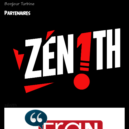
Bonjour Turbine
Partenaires
zén!th