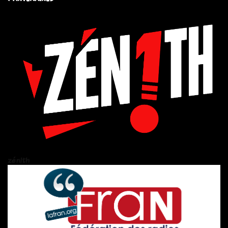
zén!th