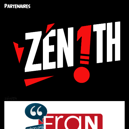
Partenaires
zén!th