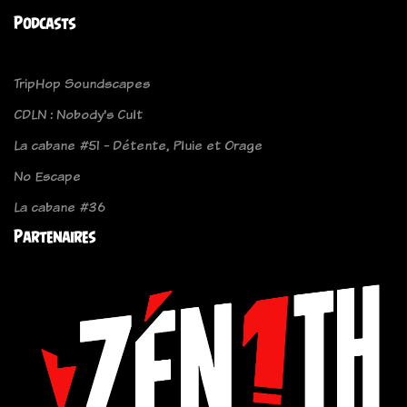
Podcasts
TripHop Soundscapes
CDLN : Nobody's Cult
La cabane #51 - Détente, Pluie et Orage
No Escape
La cabane #36
Partenaires