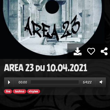
AREA 23 du 10.04.2021
00:00
59:22
live
techno
vinyles