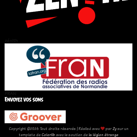
zén!th
FRAN
Envoyez vos sons
Copyright ©
2026 Tout droits réservés | Réalisé avec
par
Zy
sur un
template de
Colorlib
avec le soutien de
la légion étrange