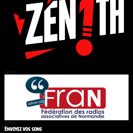
zén!th
FRAN
Envoyez vos sons