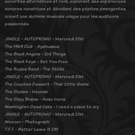
sonorités alternatives et rock, explorant des expériences
sonores novatrices et dévoilant des pépites émergentes,
créant une alchimie musicale unique pour les auditeurs
passionnés.
JINGLE - AUTOPROMO - Mercredi 20H
The 1969 Club - Ayahuasca
The Black Angels - Evil Things
The Black Keys - Set You Free
The Budos Band - The Sticks
JINGLE - AUTOPROMO - Mercredi 20H
The Coyotes Dessert - That Little Game
The Dizzies - Hounds
The Dizzy Brains - Anao Inona
Washington Dead Cats - I need a place to cry
JINGLE - AUTOPROMO - Mercredi 20H
Weezer - Photograph
T.F.T - Better Leave It Off