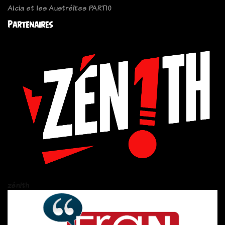
Alcia et les Austréïtes PART10
Partenaires
zén!th