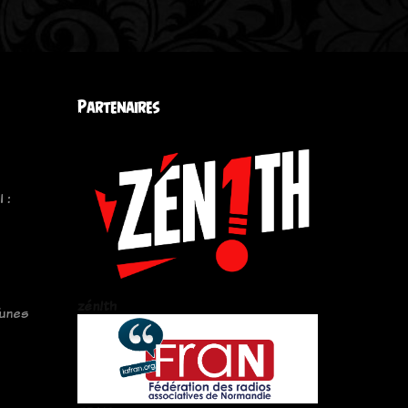
Partenaires
 :
zén!th
Tunes