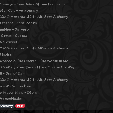
Monkeys - Fake Tales Of San Francisco
ster Cult - Astronomy
OMO-Mercredi 20H - Alt-Rock Alchemy
 rotors - Lost Desire
mbles - Delivery
 Circus - Cuckoo
No Voices
OMO-Mercredi 20H - Alt-Rock Alchemy
 Mexico
wrence & The Hearts - The Worst In Me
ll Destroy Your Ears - I Love You by the Way
ll - Son of Sam
OMO-Mercredi 20H - Alt-Rock Alchemy
nk - White Freckles
e in your Mind - Storm
 Breezeblocks
k Alchemy
rock