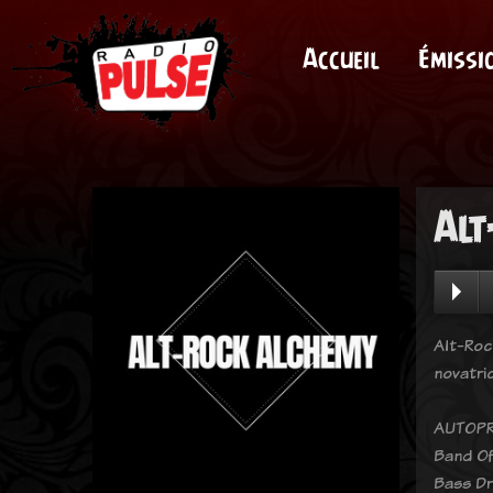
Accueil
Émissi
Alt
Alt-Roc
novatri
AUTOPR
Band Of
Bass Dr