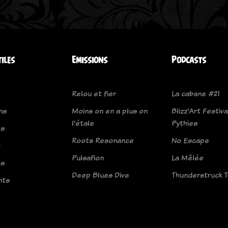
tiles
Emissions
Podcasts
Relou et fier
La cabane #21
ns
Moins on en a plus on
Blizz'Art Festival
l'étale
Pythies
ts
Roots Resonance
No Escape
t
Pulsafion
La Mêlée
os
Deep Blues Dive
Thunderstruck 
nts