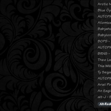
Arctic 
Blue Öy
AUTOPR
Atomics
Babysha
Babylon
BOPS - 
AUTOPR
BRNS -
Theo La
This Wi
Ty Sega
AUTOPR
Ariel Pi
An Eagl
alt-J -
Alt-Roc