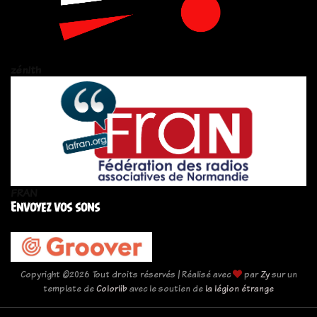
zén!th
FRAN
Envoyez vos sons
Copyright ©
2026 Tout droits réservés | Réalisé avec
par
Zy
sur un
template de
Colorlib
avec le soutien de
la légion étrange