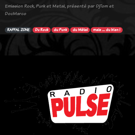
Emission Rock, Punk et Metal, présenté par DjTom et
DocMarco
RAFFAL ZONE
Du Rock
du Punk
du Métal
mais ... du bien !