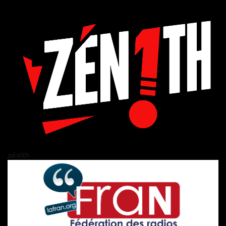
zén!th